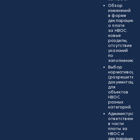
Обзор
изменений
в форме
декларации
о плате
за НВОС:
новые
разделы,
отсутствие
указаний
по
заполнению.
Выбор
нормативоуст
(разрешитель
документации
для
объектов
НВОС
разных
категорий.
Администрати
ответственнос
в части
платы за
НВОС и
декларации