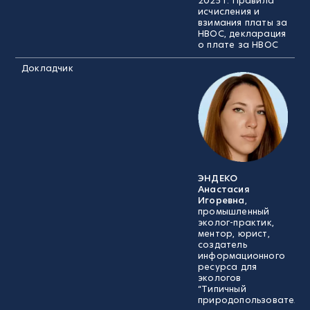
2025 г. Правила
исчисления и
взимания платы за
НВОС, декларация
о плате за НВОС
Докладчик
ЭНДЕКО
Анастасия
Игоревна
,
промышленный
эколог-практик,
ментор, юрист,
создатель
информационного
ресурса для
экологов
“Типичный
природопользователь”