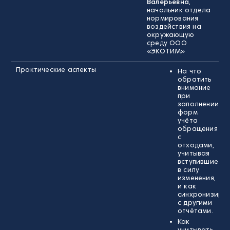
Валерьевна
,
начальник отдела
нормирования
воздействия на
окружающую
среду ООО
«ЭКОТИМ»
Практические аспекты
На что
обратить
внимание
при
заполнении
форм
учёта
обращения
с
отходами,
учитывая
вступившие
в силу
изменения,
и как
синхронизиро
с другими
отчётами.
Как
учитывать