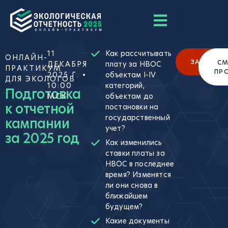
11
Как рассчитывать
ОНЛАЙН-
ЗАРЕГИС
СМ
ДЕКАБРЯ
плату за НВОС
ПРАКТИКУМ
ПР
2025 Г. •
объектам I-IV
ДЛЯ ЭКОЛОГОВ
10:00
категорий,
Подготовка
МСК
объектам до
к отчетной
постановки на
государственный
кампании
учет?
за 2025 год
Как изменились
ставки платы за
НВОС в последнее
время? Изменятся
ли они снова в
ближайшем
будущем?
Какие документы