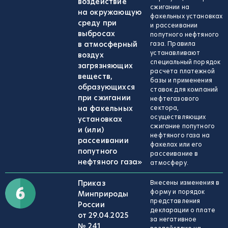
воздействие
сжигании на
на окружающую
факельных установках
среду при
и рассеивании
выбросах
попутного нефтяного
в атмосферный
газа. Правила
устанавливают
воздух
специальный порядок
загрязняющих
расчета платежной
веществ,
базы и применения
образующихся
ставок для компаний
при сжигании
нефтегазового
на факельных
сектора,
осуществляющих
установках
сжигание попутного
и (или)
нефтяного газа на
рассеивании
факелах или его
попутного
рассеивание в
нефтяного газа»
атмосферу.
Приказ
Внесены изменения в
форму и порядок
Минприроды
представления
России
декларации о плате
от 29.04.2025
за негативное
№ 241