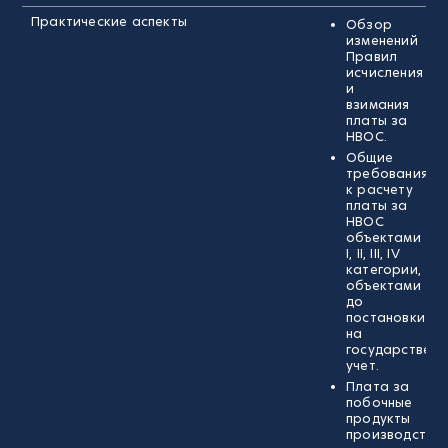
Практические аспекты
Обзор
изменений
Правил
исчисления
и
взимания
платы за
НВОС.
Общие
требования
к расчету
платы за
НВОС
объектами
I, II, III, IV
категории,
объектами
до
постановки
на
государственн
учет.
Плата за
побочные
продукты
производства,