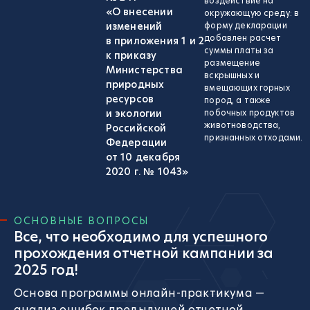
воздействие на
«О внесении
окружающую среду: в
изменений
форму декларации
добавлен расчет
в приложения 1 и 2
суммы платы за
к приказу
размещение
Министерства
вскрышных и
природных
вмещающих горных
ресурсов
пород, а также
и экологии
побочных продуктов
животноводства,
Российской
признанных отходами.
Федерации
от 10 декабря
2020 г. № 1043»
ОСНОВНЫЕ ВОПРОСЫ
Все, что необходимо для успешного
прохождения отчетной кампании за
2025 год!
Основа программы онлайн-практикума —
анализ ошибок предыдущей отчетной