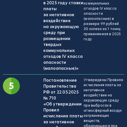
в 2025 году ставки
коммунальных
платы
отходов IV класса
опасности
за негативное
(малоопасные) в
воздействие
размере 99 рублей
на окружающую
30 копеек за 1 тонну,
среду при
применяемая в 2025
размещении
году.
твердых
коммунальных
отходов IV класса
опасности
(малоопасные)»
Постановление
Утверждены Правила
исчисления платы за
Правительства
негативное
РФ от 22.05.2025
воздействие на
№ 710
окружающую среду
«Об утверждении
при выбросах в
Правил
атмосферный воздух
исчисления платы
загрязняющих
веществ,
за негативное
образующихся при