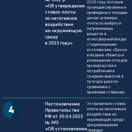
2025 году, которые
«Об утверждении
проиндексированы и
ставок платы
приведены к текущим
за негативное
ценам: размеры
платы за выбросы
воздействие
загрязняющих
на окружающую
веществ в
среду
атмосферный воздух
в 2025 году»
стационарными
источниками, сбросы
в водные объекты и
размещение отходов
производства и
потребления в
среднем выросли в
полтора раза по
сравнению с
прежними ставками.
Постановление
Установлена ставка
платы за негативное
Правительства
воздействие на
РФ от 30.04.2025
окружающую среду
№ 595
при размещении
«Об установлении
твердых