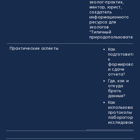
эколог-практик,
ментор, юрист,
создатель
информационного
ресурса для
экологов
“Типичный
природопользователь”
Практические аспекты
Как
подготовиться
к
формировани
и сдаче
отчета?
Где, как и
откуда
брать
данные?
Как
использовать
протоколы
лабораторны
исследований