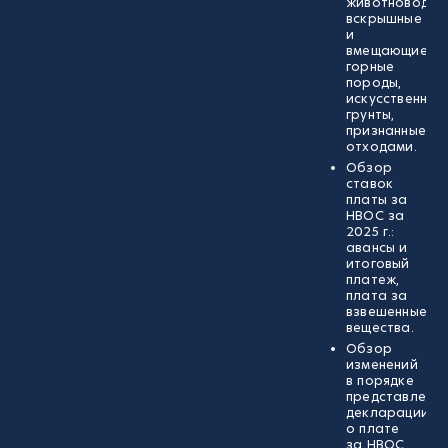
животноводств
вскрышные
и
вмещающие
горные
породы,
искусственные
грунты,
признанные
отходами.
Обзор
ставок
платы за
НВОС за
2025 г.:
авансы и
итоговый
платеж,
плата за
взвешенные
вещества.
Обзор
изменений
в порядке
представлени
декларации
о плате
за НВОС.