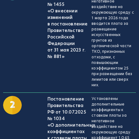
негативное
№ 1455
воздействие на
«О внесении
окружающую среду: с
изменений
1 марта 2026 года
в постановление
вводится плата за
размещение
Правительства
искусственных
Российской
грунтов из
Федерации
органической части
от 31 мая 2023 г.
ТКО, признанных
№ 881»
отходами, с
повышающим
коэффициентом 25
при размещении без
лимитов или сверх
них.
Постановление
Установлены
дополнительные
Правительства
коэффициенты к
РФ от 10.07.2025
ставкам платы за
№ 1034
негативное
«О дополнительных
воздействие на
коэффициентах
окружающую среду:
к ставкам платы
коэффициент 1,045