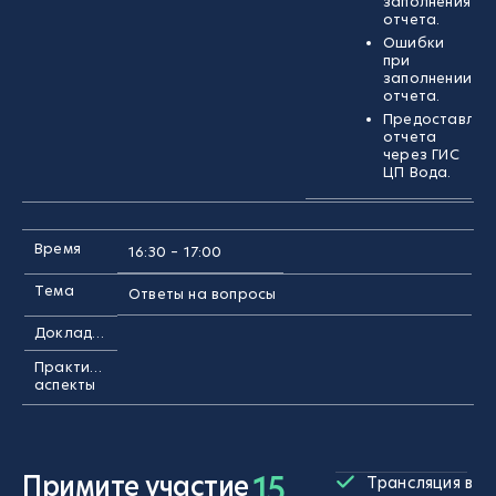
заполнения
отчета.
Ошибки
при
заполнении
отчета.
Предоставлен
отчета
через ГИС
ЦП Вода.
Время
16:30 – 17:00
Тема
Ответы на вопросы
Докладчик
Практические
аспекты
15
Примите участие
Трансляция в