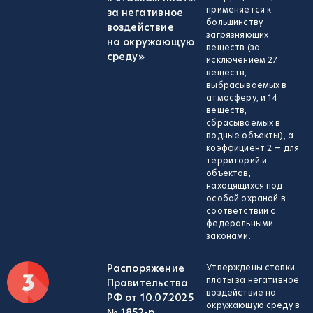
применяется к
за негативное
большинству
воздействие
загрязняющих
на окружающую
веществ (за
среду»
исключением 27
веществ,
выбрасываемых в
атмосферу, и 14
веществ,
сбрасываемых в
водные объекты), а
коэффициент 2 — для
территорий и
объектов,
находящихся под
особой охраной в
соответствии с
федеральными
законами.
Распоряжение
Утверждены ставки
платы за негативное
Правительства
воздействие на
РФ от 10.07.2025
окружающую среду в
№ 1852-р